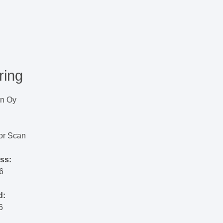
ring
en Oy
or Scan
ss:
6
d:
6