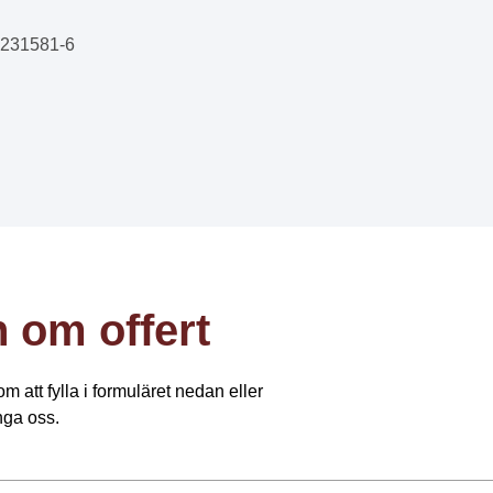
3231581-6
 om offert
m att fylla i formuläret nedan eller
nga oss.