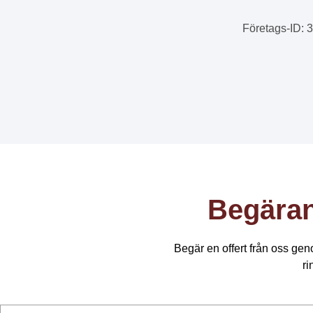
Företags-ID
: 
Begäran
Begär en offert från oss geno
ri