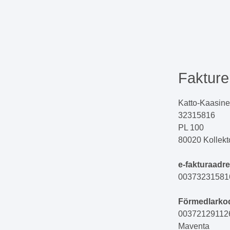
Fakture
Katto-Kaasin
32315816
PL 100
80020 Kollekt
e-fakturaadre
00373231581
Förmedlarko
00372129112
Maventa