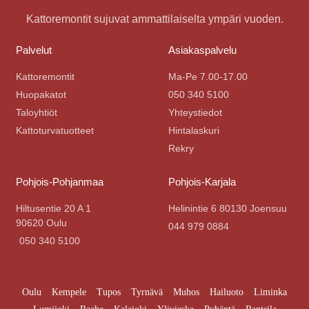
Kattoremontit sujuvat ammattilaiselta ympäri vuoden.
Palvelut
Asiakaspalvelu
Kattoremontit
Ma-Pe 7.00-17.00
Huopakatot
050 340 5100
Taloyhtiöt
Yhteystiedot
Kattoturvatuotteet
Hintalaskuri
Rekry
Pohjois-Pohjanmaa
Pohjois-Karjala
Hiltusentie 20 A 1
Helinintie 6 80130 Joensuu
90620 Oulu
044 979 0884
050 340 5100
Oulu
Kempele
Tupos
Tyrnävä
Muhos
Hailuoto
Liminka