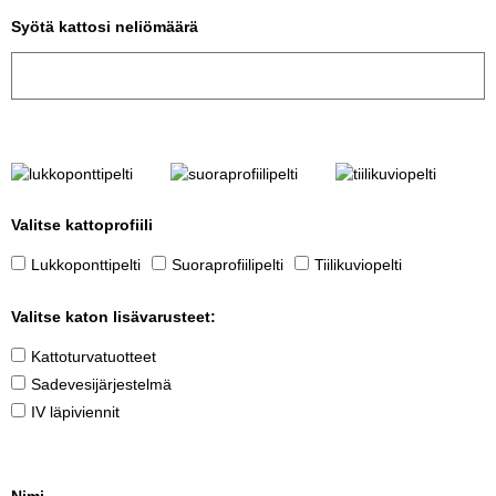
Syötä kattosi neliömäärä
Valitse kattoprofiili
Lukkoponttipelti
Suoraprofiilipelti
Tiilikuviopelti
Valitse katon lisävarusteet:
Kattoturvatuotteet
Sadevesijärjestelmä
IV läpiviennit