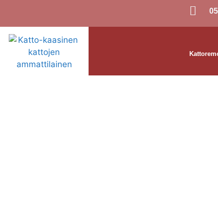
05
Kattoremo