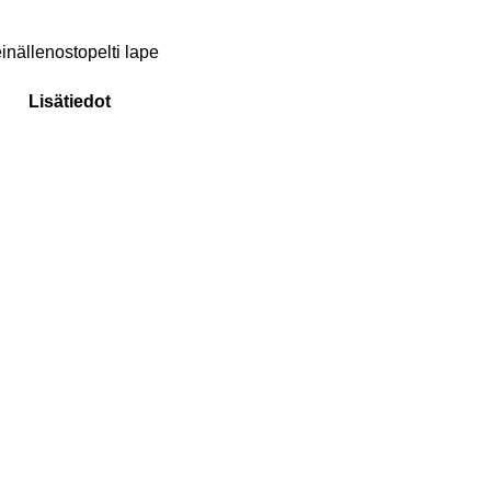
inällenostopelti lape
Lisätiedot
tä
untoarvio!