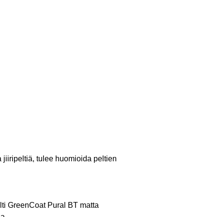
jiiripeltiä, tulee huomioida peltien
lti GreenCoat Pural BT matta
sa