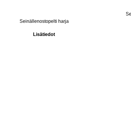
Se
Seinällenostopelti harja
Lisätiedot
Ota yhteyt
ja tilaa ilmainen k