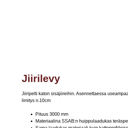
Jiirilevy
Jiiripelti katon sisäjiireihin. Asennettaessa useampaa 
limitys n.10cm
Pituus 3000 mm
Materiaalina SSAB:n huippulaadukas teräspe
Sama laadukas materiaali kuin kattoprofiileis