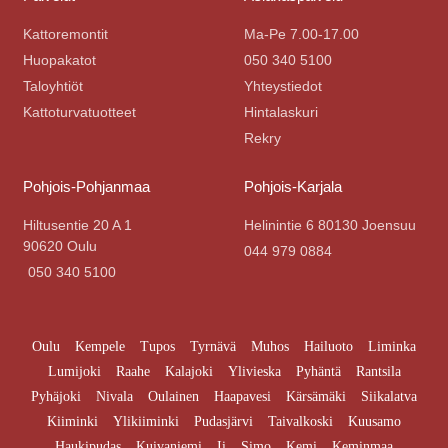
Kattoremontit
Ma-Pe 7.00-17.00
Huopakatot
050 340 5100
Taloyhtiöt
Yhteystiedot
Kattoturvatuotteet
Hintalaskuri
Rekry
Pohjois-Pohjanmaa
Pohjois-Karjala
Hiltusentie 20 A 1
Helinintie 6 80130 Joensuu
90620 Oulu
044 979 0884
050 340 5100
Oulu
Kempele
Tupos
Tyrnävä
Muhos
Hailuoto
Liminka
Lumijoki
Raahe
Kalajoki
Ylivieska
Pyhäntä
Rantsila
Pyhäjoki
Nivala
Oulainen
Haapavesi
Kärsämäki
Siikalatva
Kiiminki
Ylikiiminki
Pudasjärvi
Taivalkoski
Kuusamo
Haukipudas
Kuivaniemi
Ii
Simo
Kemi
Keminmaa