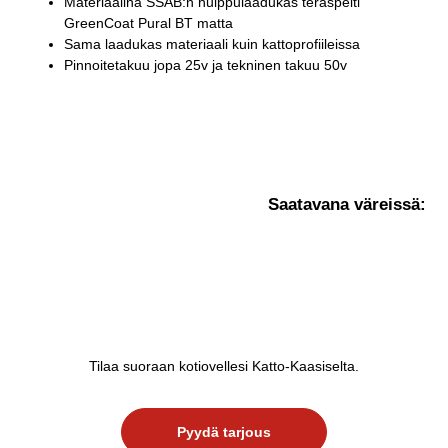
Materiaalina SSAB:n huippulaadukas teräspelti
GreenCoat Pural BT matta
Sama laadukas materiaali kuin kattoprofiileissa
Pinnoitetakuu jopa 25v ja tekninen takuu 50v
Saatavana väreissä:
Tilaa suoraan kotiovellesi Katto-Kaasiselta.
Pyydä tarjous