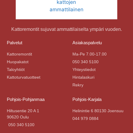
Kattoremontit sujuvat ammattilaiselta ympäri vuoden.
Palvelut
Asiakaspalvelu
Kattoremontit
Ma-Pe 7.00-17.00
Huopakatot
050 340 5100
Taloyhtiöt
Yhteystiedot
Kattoturvatuotteet
Hintalaskuri
Rekry
Pohjois-Pohjanmaa
Pohjois-Karjala
Hiltusentie 20 A 1
Helinintie 6 80130 Joensuu
90620 Oulu
044 979 0884
050 340 5100