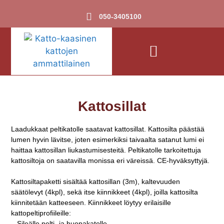
050-3405100
Kattosillat
Laadukkaat peltikatolle saatavat kattosillat. Kattosilta päästää
lumen hyvin lävitse, joten esimerkiksi taivaalta satanut lumi ei
haittaa kattosillan liukastumisesteitä. Peltikatolle tarkoitettuja
kattosiltoja on saatavilla monissa eri väreissä. CE-hyväksyttyjä.
Kattosiltapaketti sisältää kattosillan (3m), kaltevuuden
säätölevyt (4kpl), sekä itse kiinnikkeet (4kpl), joilla kattosilta
kiinnitetään katteeseen. Kiinnikkeet löytyy erilaisille
kattopeltiprofiileille:
– Sileälle pelti- ja huopakatolle