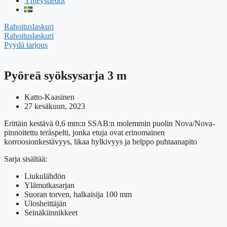
Yhteystiedot
Rahoituslaskuri
Rahoituslaskuri
Pyydä tarjous
Pyöreä syöksysarja 3 m
Katto-Kaasinen
27 kesäkuun, 2023
Erittäin kestävä 0,6 mm:n SSAB:n molemmin puolin Nova/Nova-
pinnoitettu teräspelti, jonka etuja ovat erinomainen
korroosionkestävyys, likaa hylkivyys ja helppo puhtaanapito
Sarja sisältää:
Liukulähdön
Ylämutkasarjan
Suoran torven, halkaisija 100 mm
Ulosheittäjän
Seinäkiinnikkeet