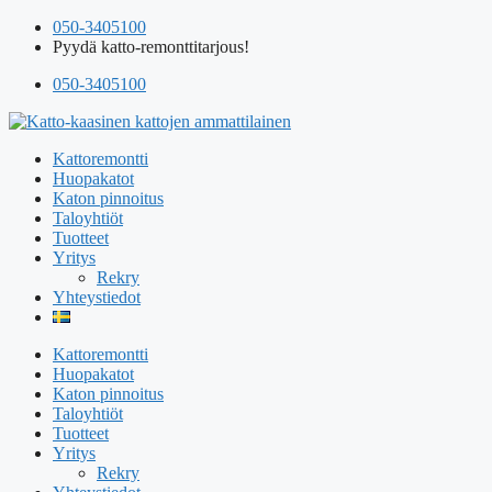
Siirry
050-3405100
sisältöön
Pyydä katto-remonttitarjous!
050-3405100
Kattoremontti
Huopakatot
Katon pinnoitus
Taloyhtiöt
Tuotteet
Yritys
Rekry
Yhteystiedot
Kattoremontti
Huopakatot
Katon pinnoitus
Taloyhtiöt
Tuotteet
Yritys
Rekry